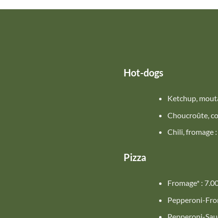
Hot-dogs
Ketchup, moutar
Choucroûte, co
Chili, fromage 
Pizza
Fromage* : 7.0
Pepperoni-Fro
Pepperoni-Sauc