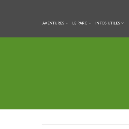
Passer
au
contenu
AVENTURES
LE PARC
INFOS UTILES
L