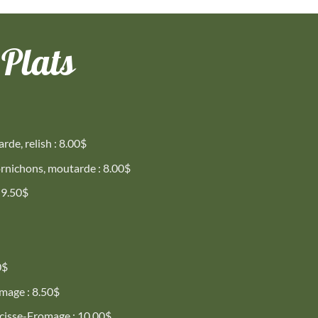
Plats
de, relish : 8.00$
rnichons, moutarde : 8.00$
: 9.50$
0$
mage : 8.50$
isse-Fromage : 10.00$