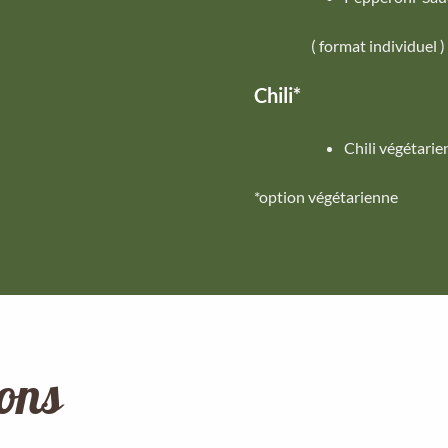
( format individuel )
Chili*
Chili végétarie
*option végétarienne
ions