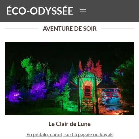
Passer
ÉCO-ODYSSÉE
au
contenu
AVENTURE DE SOIR
Le Clair de Lune
En pédalo, canot, surf à pagaie ou kayak