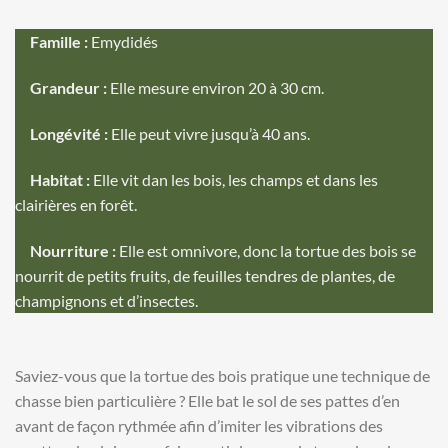
Famille :
Emydidés
Grandeur :
Elle mesure environ 20 à 30 cm.
Longévité :
Elle peut vivre jusqu’à 40 ans.
Habitat :
Elle vit dan les bois, les champs et dans les
clairières en forêt.
Nourriture :
Elle est omnivore, donc la tortue des bois se
nourrit de petits fruits, de feuilles tendres de plantes, de
champignons et d’insectes.
Saviez-vous que la tortue des bois pratique une technique de
chasse bien particulière ? Elle bat le sol de ses pattes d’en
avant de façon rythmée afin d’imiter les vibrations des