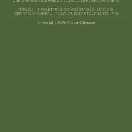
Conception de site Web par la
SADC de Papineau-Collines
ADRESSE
INFOLETTRE & COMMENTAIRES
EMPLOIS
CERTIFICAT-CADEAU
POLITIQUES ET RÈGLEMENTS
FAQ
Copyright 2026 ©
Éco-Odyssée