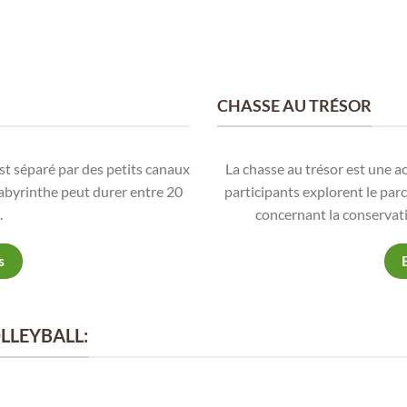
CHASSE AU TRÉSOR
est séparé par des petits canaux
La chasse au trésor est une ac
 labyrinthe peut durer entre 20
participants explorent le par
.
concernant la conservatio
s
OLLEYBALL: