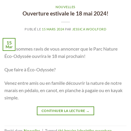
NOUVELLES
Ouverture estivale le 18 mai 2024!
PUBLIÉ LE
15 MARS 2024
PAR
JESSICA WOOLFORD
15
Mar
Nous sommes ravis de vous annoncer que le Parc Nature
Éco-Odyssée ouvrira le 18 mai prochain!
Que faire à Éco-Odyssée?
Venez entre amis ou en famille découvrir la nature de notre
marais en pédalo, en canot, en planche à pagaie ou en kayak
simple.
CONTINUER LA LECTURE
→
Posté dans
Nouvelles
|
Tagged
été
,
horaire
,
labyrinthe
,
ouverture